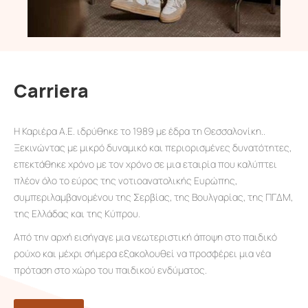
Carriera
Η Καριέρα Α.Ε. ιδρύθηκε το 1989 με έδρα τη Θεσσαλονίκη..
Ξεκινώντας με μικρό δυναμικό και περιορισμένες δυνατότητες,
επεκτάθηκε χρόνο με τον χρόνο σε μια εταιρία που καλύπτει
πλέον όλο το εύρος της νοτιοανατολικής Ευρώπης,
συμπεριλαμβανομένου της Σερβίας, της Βουλγαρίας, της ΠΓΔΜ,
της Ελλάδας και της Κύπρου.
Από την αρχή εισήγαγε μια νεωτεριστική άποψη στο παιδικό
ρούχο και μέχρι σήμερα εξακολουθεί να προσφέρει μια νέα
πρόταση στο χώρο του παιδικού ενδύματος.