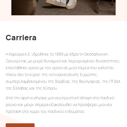
Carriera
Η Καριέρα Α.Ε. ιδρύθηκε το 1989 με έδρα τη Θεσσαλονίκη..
Ξεκινώντας με μικρό δυναμικό και περιορισμένες δυνατότητες,
επεκτάθηκε χρόνο με τον χρόνο σε μια εταιρία που καλύπτει
πλέον όλο το εύρος της νοτιοανατολικής Ευρώπης,
συμπεριλαμβανομένου της Σερβίας, της Βουλγαρίας, της ΠΓΔΜ,
της Ελλάδας και της Κύπρου.
Από την αρχή εισήγαγε μια νεωτεριστική άποψη στο παιδικό
ρούχο και μέχρι σήμερα εξακολουθεί να προσφέρει μια νέα
πρόταση στο χώρο του παιδικού ενδύματος.