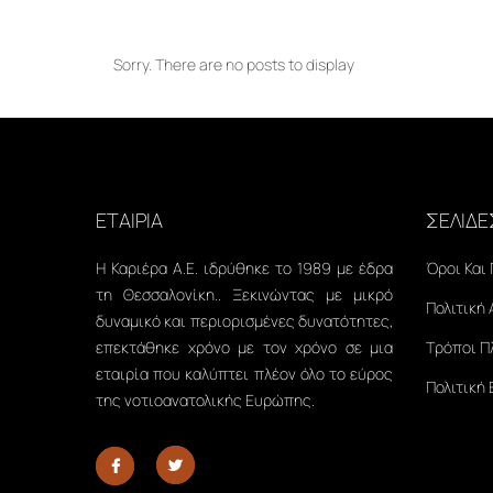
Sorry. There are no posts to display
ΕΤΑΙΡΙΑ
ΣΕΛΙΔΕ
Η Καριέρα Α.Ε. ιδρύθηκε το 1989 με έδρα
Όροι Και
τη Θεσσαλονίκη.. Ξεκινώντας με μικρό
Πολιτική
δυναμικό και περιορισμένες δυνατότητες,
επεκτάθηκε χρόνο με τον χρόνο σε μια
Τρόποι 
εταιρία που καλύπτει πλέον όλο το εύρος
Πολιτική
της νοτιοανατολικής Ευρώπης.