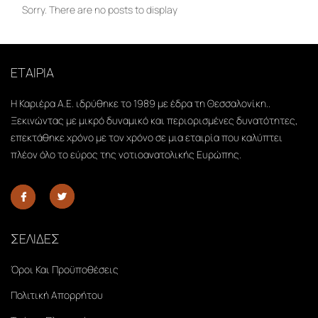
Sorry. There are no posts to display
ΕΤΑΙΡΙΑ
Η Καριέρα Α.Ε. ιδρύθηκε το 1989 με έδρα τη Θεσσαλονίκη..
Ξεκινώντας με μικρό δυναμικό και περιορισμένες δυνατότητες,
επεκτάθηκε χρόνο με τον χρόνο σε μια εταιρία που καλύπτει
πλέον όλο το εύρος της νοτιοανατολικής Ευρώπης.
ΣΕΛΙΔΕΣ
Όροι Και Προϋποθέσεις
Πολιτική Απορρήτου