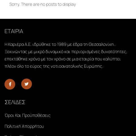
Sorry. There are no posts to display
ΕΤΑΙΡΙΑ
Η Καριέρα Α.Ε. ιδρύθηκε το 1989 με έδρα τη Θεσσαλονίκη..
Ξεκινώντας με μικρό δυναμικό και περιορισμένες δυνατότητες,
επεκτάθηκε χρόνο με τον χρόνο σε μια εταιρία που καλύπτει
πλέον όλο το εύρος της νοτιοανατολικής Ευρώπης.
ΣΕΛΙΔΕΣ
Όροι Και Προϋποθέσεις
Πολιτική Απορρήτου