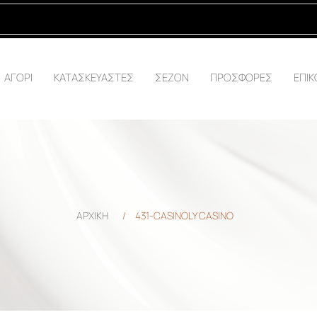
ΑΓΟΡΙ
ΚΑΤΑΣΚΕΥΑΣΤΕΣ
ΣΕΖΟΝ
ΠΡΟΣΦΟΡΕΣ
ΕΠΙΚ
ΑΡΧΙΚΗ
/
431-CASINOLY CASINO