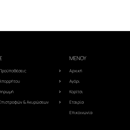
Σ
ΜΕΝΟΥ
 Προϋποθέσεις
Αρχική
 Απορρήτου
Αγόρι
Πληρωμή
Κορίτσι
 Επιστροφών & Ακυρώσεων
Εταιρία
Επικοινωνία