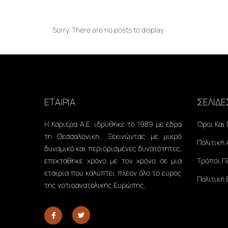
Sorry. There are no posts to display
ΕΤΑΙΡΙΑ
ΣΕΛΙΔΕ
Η Καριέρα Α.Ε. ιδρύθηκε το 1989 με έδρα
Όροι Και
τη Θεσσαλονίκη.. Ξεκινώντας με μικρό
Πολιτική
δυναμικό και περιορισμένες δυνατότητες,
επεκτάθηκε χρόνο με τον χρόνο σε μια
Τρόποι 
εταιρία που καλύπτει πλέον όλο το εύρος
Πολιτική
της νοτιοανατολικής Ευρώπης.