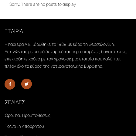
Sorry. There are no posts to display
ΕΤΑΙΡΙΑ
Η Καριέρα Α.Ε. ιδρύθηκε το 1989 με έδρα τη Θεσσαλονίκη..
Ξεκινώντας με μικρό δυναμικό και περιορισμένες δυνατότητες,
επεκτάθηκε χρόνο με τον χρόνο σε μια εταιρία που καλύπτει
πλέον όλο το εύρος της νοτιοανατολικής Ευρώπης.
ΣΕΛΙΔΕΣ
Όροι Και Προϋποθέσεις
Πολιτική Απορρήτου