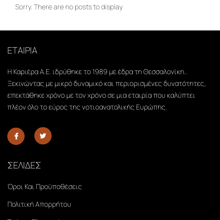
Sorry. There are no posts to display
ΕΤΑΙΡΙΑ
Η Καριέρα Α.Ε. ιδρύθηκε το 1989 με έδρα τη Θεσσαλονίκη..
Ξεκινώντας με μικρό δυναμικό και περιορισμένες δυνατότητες,
επεκτάθηκε χρόνο με τον χρόνο σε μια εταιρία που καλύπτει
πλέον όλο το εύρος της νοτιοανατολικής Ευρώπης.
ΣΕΛΙΔΕΣ
Όροι Και Προϋποθέσεις
Πολιτική Απορρήτου