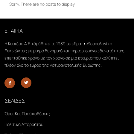
Sorry. There are no posts to display
ΕΤΑΙΡΙΑ
Η Καριέρα Α.Ε. ιδρύθηκε το 1989 με έδρα τη Θεσσαλονίκη..
Ξεκινώντας με μικρό δυναμικό και περιορισμένες δυνατότητες,
επεκτάθηκε χρόνο με τον χρόνο σε μια εταιρία που καλύπτει
πλέον όλο το εύρος της νοτιοανατολικής Ευρώπης.
ΣΕΛΙΔΕΣ
Όροι Και Προϋποθέσεις
Πολιτική Απορρήτου