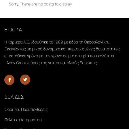
Sorry. There are no posts to display
ΕΤΑΙΡΙΑ
Η Καριέρα Α.Ε. ιδρύθηκε το 1989 με έδρα τη Θεσσαλονίκη..
Ξεκινώντας με μικρό δυναμικό και περιορισμένες δυνατότητες,
επεκτάθηκε χρόνο με τον χρόνο σε μια εταιρία που καλύπτει
πλέον όλο το εύρος της νοτιοανατολικής Ευρώπης.
ΣΕΛΙΔΕΣ
Όροι Και Προϋποθέσεις
Πολιτική Απορρήτου