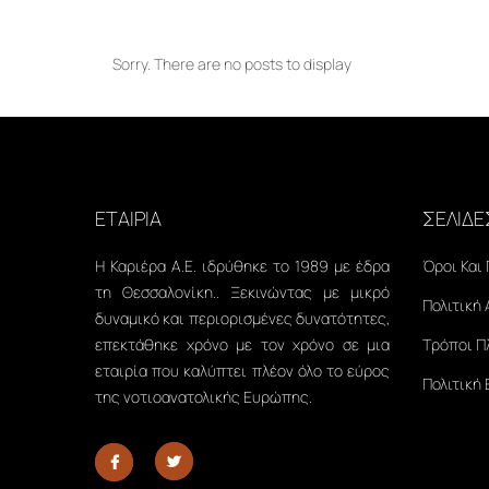
Sorry. There are no posts to display
ΕΤΑΙΡΙΑ
ΣΕΛΙΔΕ
Η Καριέρα Α.Ε. ιδρύθηκε το 1989 με έδρα
Όροι Και
τη Θεσσαλονίκη.. Ξεκινώντας με μικρό
Πολιτική
δυναμικό και περιορισμένες δυνατότητες,
επεκτάθηκε χρόνο με τον χρόνο σε μια
Τρόποι 
εταιρία που καλύπτει πλέον όλο το εύρος
Πολιτική
της νοτιοανατολικής Ευρώπης.