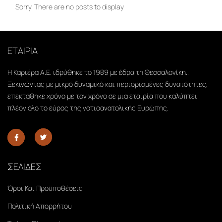
Sorry. There are no posts to display
ΕΤΑΙΡΙΑ
Η Καριέρα Α.Ε. ιδρύθηκε το 1989 με έδρα τη Θεσσαλονίκη..
Ξεκινώντας με μικρό δυναμικό και περιορισμένες δυνατότητες,
επεκτάθηκε χρόνο με τον χρόνο σε μια εταιρία που καλύπτει
πλέον όλο το εύρος της νοτιοανατολικής Ευρώπης.
ΣΕΛΙΔΕΣ
Όροι Και Προϋποθέσεις
Πολιτική Απορρήτου