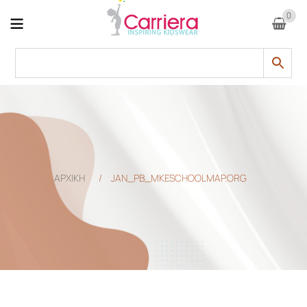
0
ΑΡΧΙΚΗ
/
JAN_PB_MKESCHOOLMAP.ORG