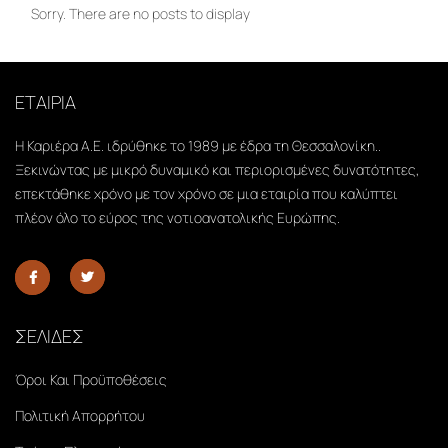
Sorry. There are no posts to display
ΕΤΑΙΡΙΑ
Η Καριέρα Α.Ε. ιδρύθηκε το 1989 με έδρα τη Θεσσαλονίκη..
Ξεκινώντας με μικρό δυναμικό και περιορισμένες δυνατότητες,
επεκτάθηκε χρόνο με τον χρόνο σε μια εταιρία που καλύπτει
πλέον όλο το εύρος της νοτιοανατολικής Ευρώπης.
ΣΕΛΙΔΕΣ
Όροι Και Προϋποθέσεις
Πολιτική Απορρήτου