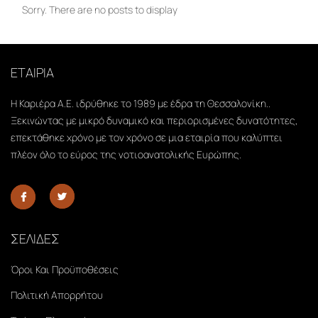
Sorry. There are no posts to display
ΕΤΑΙΡΙΑ
Η Καριέρα Α.Ε. ιδρύθηκε το 1989 με έδρα τη Θεσσαλονίκη..
Ξεκινώντας με μικρό δυναμικό και περιορισμένες δυνατότητες,
επεκτάθηκε χρόνο με τον χρόνο σε μια εταιρία που καλύπτει
πλέον όλο το εύρος της νοτιοανατολικής Ευρώπης.
ΣΕΛΙΔΕΣ
Όροι Και Προϋποθέσεις
Πολιτική Απορρήτου