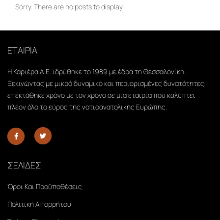
Sorry. There are no posts to display
ΕΤΑΙΡΙΑ
Η Καριέρα Α.Ε. ιδρύθηκε το 1989 με έδρα τη Θεσσαλονίκη..
Ξεκινώντας με μικρό δυναμικό και περιορισμένες δυνατότητες,
επεκτάθηκε χρόνο με τον χρόνο σε μια εταιρία που καλύπτει
πλέον όλο το εύρος της νοτιοανατολικής Ευρώπης.
ΣΕΛΙΔΕΣ
Όροι Και Προϋποθέσεις
Πολιτική Απορρήτου