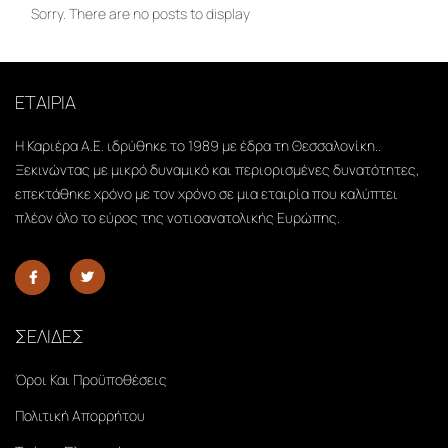
Sorry. There are no posts to display
ΕΤΑΙΡΙΑ
Η Καριέρα Α.Ε. ιδρύθηκε το 1989 με έδρα τη Θεσσαλονίκη..
Ξεκινώντας με μικρό δυναμικό και περιορισμένες δυνατότητες,
επεκτάθηκε χρόνο με τον χρόνο σε μια εταιρία που καλύπτει
πλέον όλο το εύρος της νοτιοανατολικής Ευρώπης.
ΣΕΛΙΔΕΣ
Όροι Και Προϋποθέσεις
Πολιτική Απορρήτου