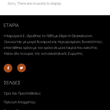
Sorry. There are no posts to display
ΕΤΑΙΡΙΑ
Η Καριέρα Α.Ε. ιδρύθηκε το 1989 με έδρα τη Θεσσαλονίκη..
Ξεκινώντας με μικρό δυναμικό και περιορισμένες δυνατότητες,
επεκτάθηκε χρόνο με τον χρόνο σε μια εταιρία που καλύπτει
πλέον όλο το εύρος της νοτιοανατολικής Ευρώπης.
ΣΕΛΙΔΕΣ
Όροι Και Προϋποθέσεις
Πολιτική Απορρήτου