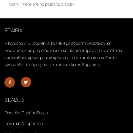
Sorry. There are no posts to display
ΕΤΑΙΡΙΑ
Η Καριέρα Α.Ε. ιδρύθηκε το 1989 με έδρα τη Θεσσαλονίκη..
Ξεκινώντας με μικρό δυναμικό και περιορισμένες δυνατότητες,
επεκτάθηκε χρόνο με τον χρόνο σε μια εταιρία που καλύπτει
πλέον όλο το εύρος της νοτιοανατολικής Ευρώπης.
ΣΕΛΙΔΕΣ
Όροι Και Προϋποθέσεις
Πολιτική Απορρήτου