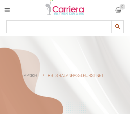
0
ΑΡΧΙΚΗ
/
RB_SIRALANHASELHURST.NET