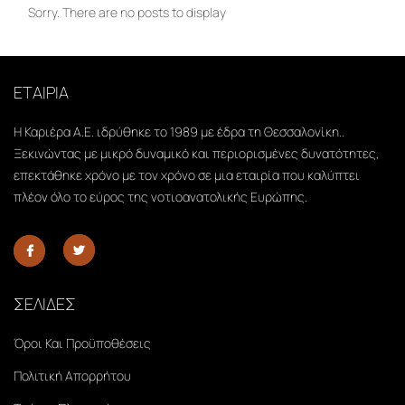
Sorry. There are no posts to display
ΕΤΑΙΡΙΑ
Η Καριέρα Α.Ε. ιδρύθηκε το 1989 με έδρα τη Θεσσαλονίκη..
Ξεκινώντας με μικρό δυναμικό και περιορισμένες δυνατότητες,
επεκτάθηκε χρόνο με τον χρόνο σε μια εταιρία που καλύπτει
πλέον όλο το εύρος της νοτιοανατολικής Ευρώπης.
ΣΕΛΙΔΕΣ
Όροι Και Προϋποθέσεις
Πολιτική Απορρήτου