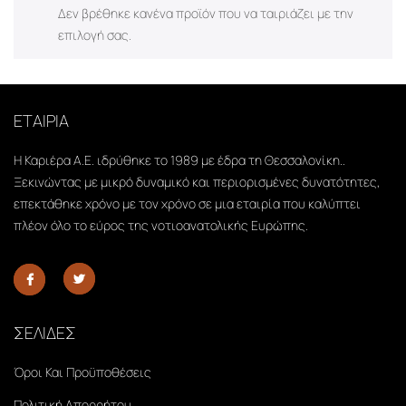
Δεν βρέθηκε κανένα προϊόν που να ταιριάζει με την
επιλογή σας.
ΕΤΑΙΡΙΑ
Η Καριέρα Α.Ε. ιδρύθηκε το 1989 με έδρα τη Θεσσαλονίκη..
Ξεκινώντας με μικρό δυναμικό και περιορισμένες δυνατότητες,
επεκτάθηκε χρόνο με τον χρόνο σε μια εταιρία που καλύπτει
πλέον όλο το εύρος της νοτιοανατολικής Ευρώπης.
ΣΕΛΙΔΕΣ
Όροι Και Προϋποθέσεις
Πολιτική Απορρήτου