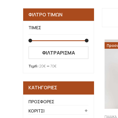
ΦΙΛΤΡΟ ΤΙΜΩΝ
ΤΙΜΈΣ
Προσ
Ελάχιστη
Μέγιστη
ΦΙΛΤΡΆΡΙΣΜΑ
τιμή
τιμή
Τιμή:
20€
—
70€
ΚΑΤΗΓΟΡΊΕΣ
ΠΡΟΣΦΟΡΕΣ
ΚΟΡΙΤΣΙ
ΠΑΙΔΙΚΑ