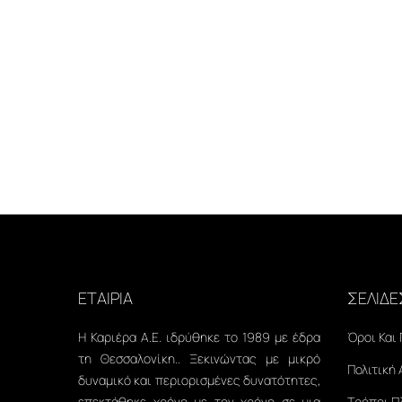
ΕΤΑΙΡΙΑ
ΣΕΛΙΔΕ
Η Καριέρα Α.Ε. ιδρύθηκε το 1989 με έδρα
Όροι Και
τη Θεσσαλονίκη.. Ξεκινώντας με μικρό
Πολιτική
δυναμικό και περιορισμένες δυνατότητες,
επεκτάθηκε χρόνο με τον χρόνο σε μια
Τρόποι 