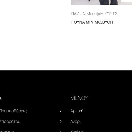
,
,
ΠΑΙΔΙΚΑ
Μπουφάν
ΚΟΡΙΤΣΙ
ΓΟΥΝΑ MINIMO.BYCH
Σ
ΜΕΝΟΥ
 Προϋποθέσεις
Αρχική
 Απορρήτου
Αγόρι
Πληρωμή
Κορίτσι