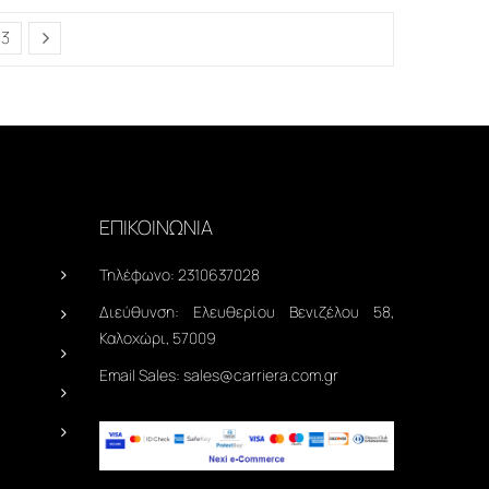
3
ΕΠΙΚΟΙΝΩΝΙΑ
Τηλέφωνο:
2310637028
Διεύθυνση:
Ελευθερίου Βενιζέλου 58,
Καλοχώρι, 57009
Email Sales:
sales@carriera.com.gr