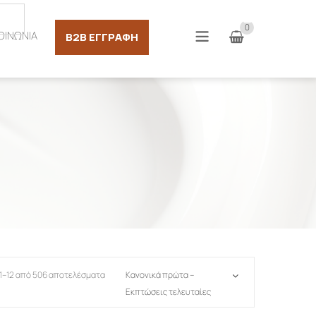
Σύνδεση
0
ΟΙΝΩΝΙΑ
B2B ΕΓΓΡΑΦΉ
1–12 από 506 αποτελέσματα
Κανονικά πρώτα –
Εκπτώσεις τελευταίες