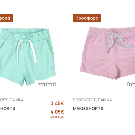
φορά
Προσφορά
,
,
,
,
,
,
ΟΡΕΣ
ΠΑΙΔΙΚΑ
Shorts
ΚΟΡΙΤΣΙ
ΠΡΟΣΦΟΡΕΣ
ΠΑΙΔΙΚΑ
Shorts
ΚΟΡ
3,45
€
–
SHORTS
MAKO SHORTS
4,05
€
Price range: 3,45€ through 4,05€
με Φ.Π.Α.