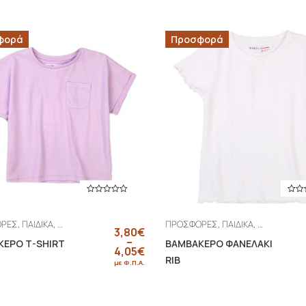
φορά
Προσφορά
,
,
,
,
,
,
ΟΡΕΣ
ΠΑΙΔΙΚΑ
Μπλούζα
ΚΟΡΙΤΣΙ
ΠΡΟΣΦΟΡΕΣ
ΠΑΙΔΙΚΑ
Μπλούζα
Κ
3,80
€
–
ΚΕΡΟ T-SHIRT
ΒΑΜΒΑΚΕΡΟ ΦΑΝΕΛΑΚΙ
4,05
€
Price range: 3,80€ through 4,05€
RIB
με Φ.Π.Α.