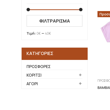
Προσ
Ελάχιστη
Μέγιστη
ΦΙΛΤΡΆΡΙΣΜΑ
τιμή
τιμή
Τιμή:
0€
—
40€
ΚΑΤΗΓΟΡΊΕΣ
ΠΡΟΣΦΟΡΕΣ
ΚΟΡΙΤΣΙ
ΠΡΟΣΦ
ΑΓΟΡΙ
ΒΑΜΒΑ