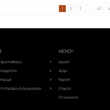
1
2
3
…
42
4
Σ
ΜΕΝΟΥ
 Προϋποθέσεις
Αρχική
 Απορρήτου
Αγόρι
Πληρωμή
Κορίτσι
 Επιστροφών & Ακυρώσεων
Εταιρία
Επικοινωνία