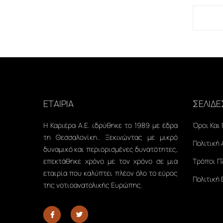
ΕΤΑΙΡΙΑ
ΣΕΛΙΔΕ
Η Καριέρα Α.Ε. ιδρύθηκε το 1989 με έδρα
Όροι Και
τη Θεσσαλονίκη.. Ξεκινώντας με μικρό
Πολιτική
δυναμικό και περιορισμένες δυνατότητες,
επεκτάθηκε χρόνο με τον χρόνο σε μια
Τρόποι 
εταιρία που καλύπτει πλέον όλο το εύρος
Πολιτική
της νοτιοανατολικής Ευρώπης.