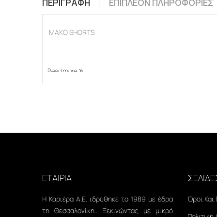
ΠΕΡΙΓΡΑΦΉ
ΕΠΙΠΛΈΟΝ ΠΛΗΡΟΦΟΡΊΕΣ
ΜΑΚΟ SHORTS
Read more
ΕΤΑΙΡΙΑ
ΣΕΛΙΔΕ
Η Καριέρα Α.Ε. ιδρύθηκε το 1989 με έδρα
Όροι Και
τη Θεσσαλονίκη.. Ξεκινώντας με μικρό
Πολιτική