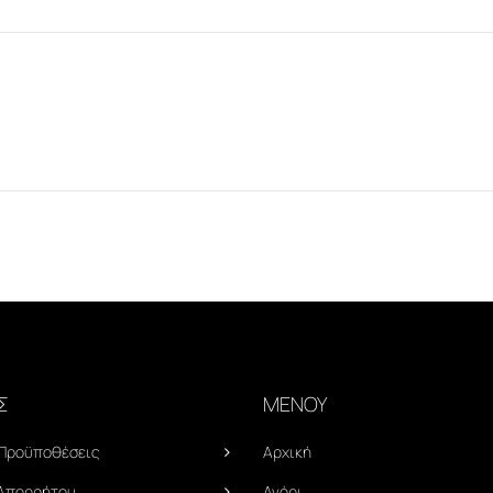
Σ
ΜΕΝΟΥ
 Προϋποθέσεις
Αρχική
 Απορρήτου
Αγόρι