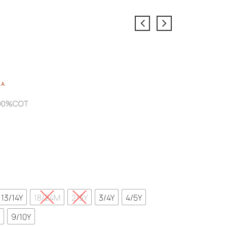
e
.Α.
e:
00%COT
€
ough
5€
13/14Y
18/24M
2/3Y
3/4Y
4/5Y
Y
9/10Y