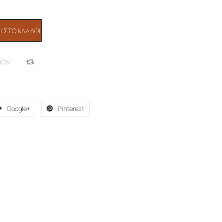
 ΣΤΟ ΚΑΛΆΘΙ
ΙΏΝ
COMPARE
α
Google+
Pinterest