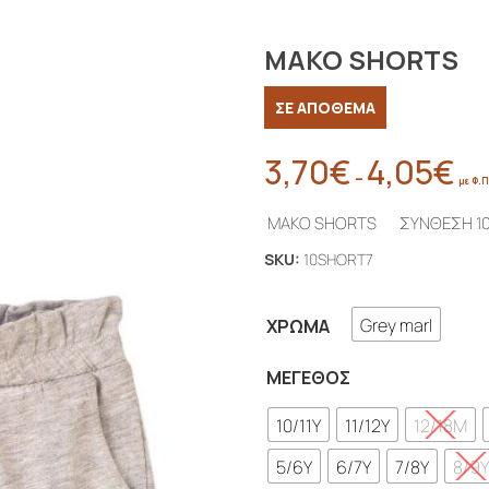
ΜΑΚΟ SHORTS
ΣΕ ΑΠΟΘΕΜΑ
3,70
€
4,05
€
Pric
–
με Φ.Π
rang
ΜΑΚΟ SHORTS ΣΥΝΘΕΣΗ 1
3,70
thr
SKU:
10SHORT7
4,0
Grey marl
ΧΡΏΜΑ
ΜΈΓΕΘΟΣ
10/11Y
11/12Y
12/18M
5/6Y
6/7Y
7/8Y
8/9