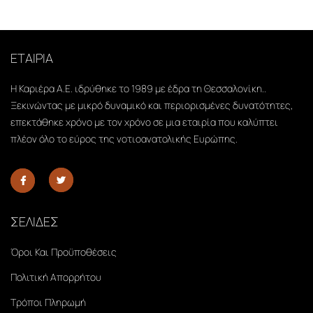
ΕΤΑΙΡΙΑ
Η Καριέρα Α.Ε. ιδρύθηκε το 1989 με έδρα τη Θεσσαλονίκη..
Ξεκινώντας με μικρό δυναμικό και περιορισμένες δυνατότητες,
επεκτάθηκε χρόνο με τον χρόνο σε μια εταιρία που καλύπτει
πλέον όλο το εύρος της νοτιοανατολικής Ευρώπης.
ΣΕΛΙΔΕΣ
Όροι Και Προϋποθέσεις
Πολιτική Απορρήτου
Τρόποι Πληρωμή