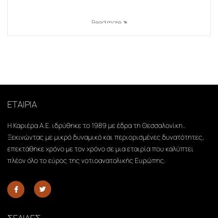
Read more
ΕΤΑΙΡΙΑ
Η Καριέρα Α.Ε. ιδρύθηκε το 1989 με έδρα τη Θεσσαλονίκη..
Ξεκινώντας με μικρό δυναμικό και περιορισμένες δυνατότητες,
επεκτάθηκε χρόνο με τον χρόνο σε μια εταιρία που καλύπτει
πλέον όλο το εύρος της νοτιοανατολικής Ευρώπης.
ΣΕΛΙΔΕΣ