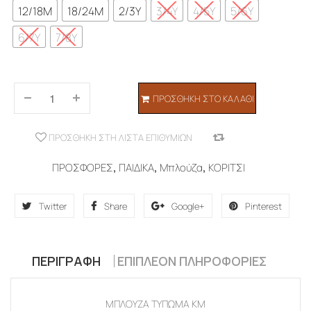
12/18M
18/24M
2/3Y
3/4Y
4/5Y
5/6Y
6/7Y
7/8Y
ΠΡΟΣΘΉΚΗ ΣΤΟ ΚΑΛΆΘΙ
ΠΡΟΣΘΉΚΗ ΣΤΗ ΛΊΣΤΑ ΕΠΙΘΥΜΙΏΝ
COMPARE
ΠΡΟΣΦΟΡΕΣ
,
ΠΑΙΔΙΚΑ
,
Μπλούζα
,
ΚΟΡΙΤΣΙ
Twitter
Share
Google+
Pinterest
ΠΕΡΙΓΡΑΦΉ
ΕΠΙΠΛΈΟΝ ΠΛΗΡΟΦΟΡΊΕΣ
ΜΠΛΟΥΖΑ ΤΥΠΩΜΑ ΚΜ