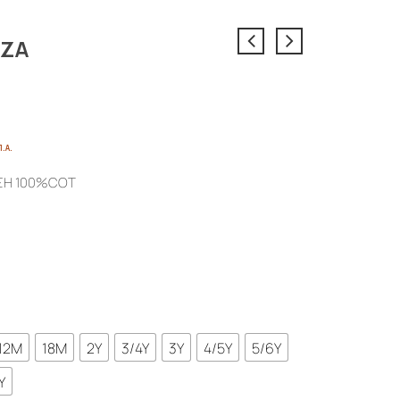
ΥΖΑ
ce
Π.Α.
ge:
ΣΗ 100%COT
0€
ough
0€
12M
18M
2Y
3/4Y
3Y
4/5Y
5/6Y
Y