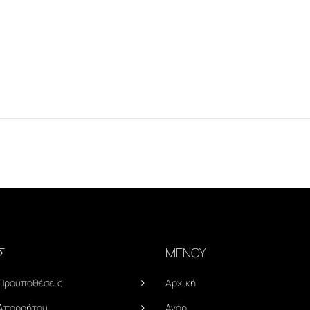
Σ
ΜΕΝΟΥ
 Προϋποθέσεις
Αρχική
 Απορρήτου
Αγόρι