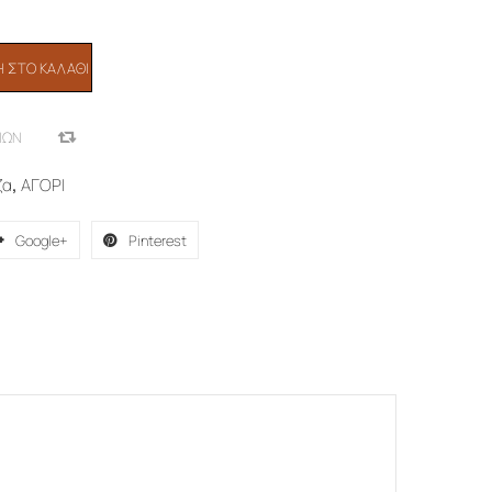
 ΣΤΟ ΚΑΛΆΘΙ
ΙΏΝ
COMPARE
ζα
,
ΑΓΟΡΙ
Google+
Pinterest