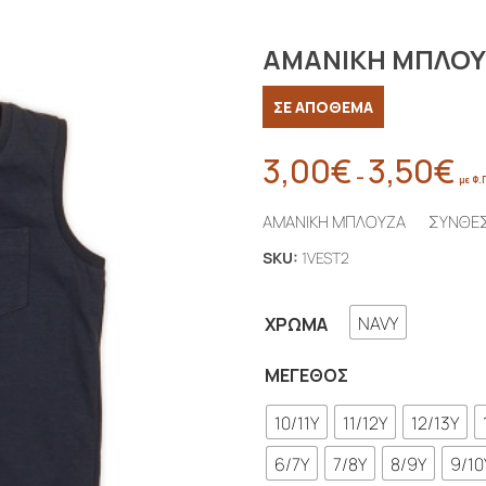
ΑΜΑΝΙΚΗ ΜΠΛΟ
ΣΕ ΑΠΟΘΕΜΑ
3,00
€
3,50
€
Pri
–
με Φ.
ran
ΑΜΑΝΙΚΗ ΜΠΛΟΥΖΑ ΣΥΝΘΕ
3,0
thr
SKU:
1VEST2
3,5
NAVY
ΧΡΏΜΑ
ΜΈΓΕΘΟΣ
10/11Y
11/12Y
12/13Y
6/7Y
7/8Y
8/9Y
9/10