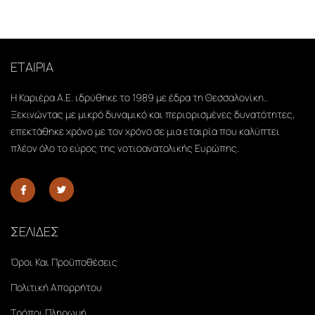
ΕΤΑΙΡΙΑ
Η Καριέρα Α.Ε. ιδρύθηκε το 1989 με έδρα τη Θεσσαλονίκη..
Ξεκινώντας με μικρό δυναμικό και περιορισμένες δυνατότητες,
επεκτάθηκε χρόνο με τον χρόνο σε μια εταιρία που καλύπτει
πλέον όλο το εύρος της νοτιοανατολικής Ευρώπης.
ΣΕΛΙΔΕΣ
Όροι Και Προϋποθέσεις
Πολιτική Απορρήτου
Τρόποι Πληρωμή