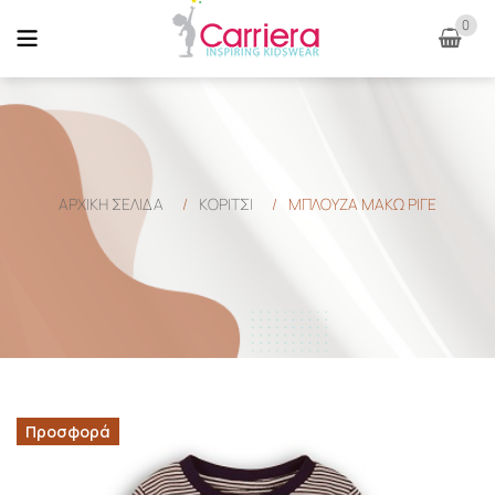
0
ΑΡΧΙΚΉ ΣΕΛΊΔΑ
/
ΚΟΡΙΤΣΙ
/
ΜΠΛΟΥΖΑ ΜΑΚΩ ΡΙΓΕ
Προσφορά