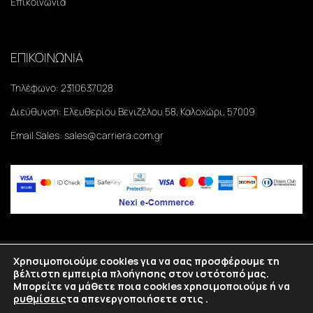
Επικοινωνία
ΕΠΙΚΟΙΝΩΝΙΑ
Τηλέφωνο:
2310637028
Διεύθυνση:
Ελευθερίου Βενιζέλου 58, Καλοχώρι, 57009
Email Sales:
sales@carriera.com.gr
Χρησιμοποιούμε cookies για να σας προσφέρουμε τη
Copyright
2026
©Carriera. All rights reserved.
βέλτιστη εμπειρία πλοήγησης στον ιστότοπό μας.
Μπορείτε να μάθετε ποια cookies χρησιμοποιούμε ή να
Κατασκευή eshop Θεσσαλονίκη
SmartWebDesign
ρυθμίσεις
τα απενεργοποιήσετε στις
.