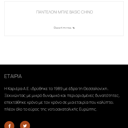
ΠΑΝΤΕΛΟΝΙ ΜΠΛΕ BASIC CHINO
Read more
ΕΤΑΙΡΙΑ
Η Καριέρα Α.Ε. ιδρύθηκε το 1989 με έδρα τη Θεσσαλονίκη..
Ξεκινώντας με μικρό δυναμικό και περιορισμένες δυνατότητες,
επεκτάθηκε χρόνο με τον χρόνο σε μια εταιρία που καλύπτει
πλέον όλο το εύρος της νοτιοανατολικής Ευρώπης.