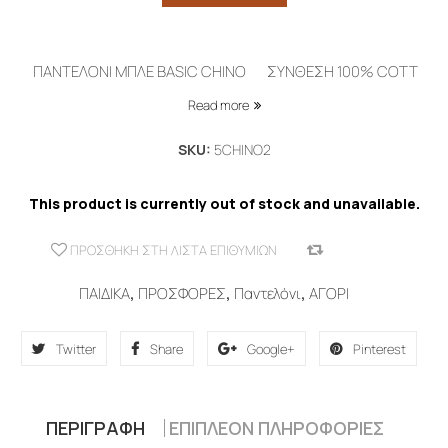
ΠΑΝΤΕΛΟΝΙ ΜΠΛΕ BASIC CHINO ΣΥΝΘΕΣΗ 100% COTT
Read more
SKU:
5CHINO2
This product is currently out of stock and unavailable.
ΠΡΟΣΘΉΚΗ ΣΤΗ ΛΊΣΤΑ ΕΠΙΘΥΜΙΏΝ
COMPARE
ΠΑΙΔΙΚΑ
,
ΠΡΟΣΦΟΡΕΣ
,
Παντελόνι
,
ΑΓΟΡΙ
Twitter
Share
Google+
Pinterest
ΠΕΡΙΓΡΑΦΉ
ΕΠΙΠΛΈΟΝ ΠΛΗΡΟΦΟΡΊΕΣ