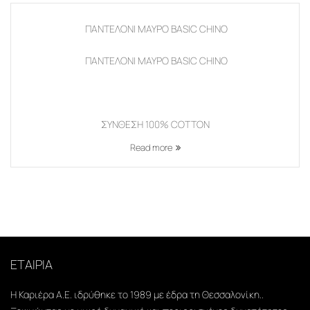
ΠΑΝΤΕΛΟΝΙ ΜΑΥΡΟ BASIC CHINO
ΠΑΝΤΕΛΟΝΙ ΜΑΥΡΟ BASIC CHINO
ΣΥΝΘΕΣΗ 100% COTTON
Read more
ΕΤΑΙΡΙΑ
Η Καριέρα Α.Ε. ιδρύθηκε το 1989 με έδρα τη Θεσσαλονίκη..