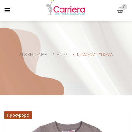
0
ΑΡΧΙΚΉ ΣΕΛΊΔΑ
/
ΑΓΟΡΙ
/
ΜΠΛΟΥΖΑ ΤΥΠΩΜΑ
Προσφορά