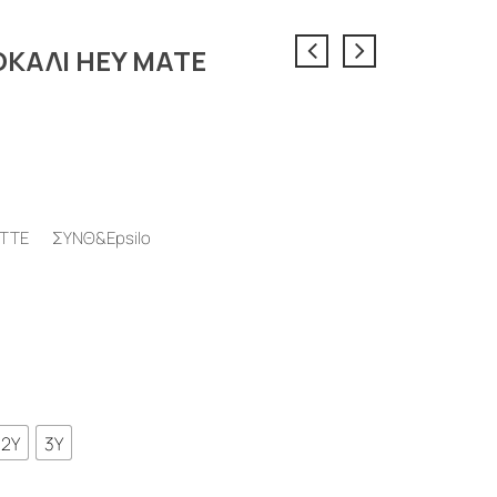
ΚΑΛΙ HEY MATE
ATTE ΣΥΝΘ&Epsilo
2Y
3Y