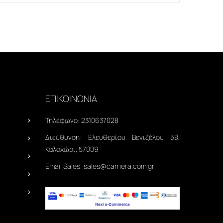
ΕΠΙΚΟΙΝΩΝΙΑ
Τηλέφωνο:
2310637028
Διεύθυνση:
Ελευθερίου Βενιζέλου 58,
Καλοχώρι, 57009
Email Sales:
sales@carriera.com.gr