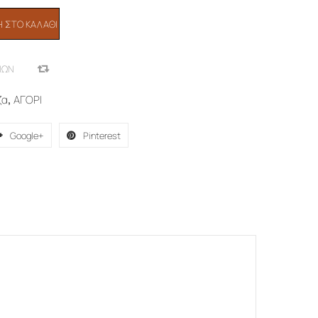
 ΣΤΟ ΚΑΛΆΘΙ
ΙΏΝ
COMPARE
ζα
,
ΑΓΟΡΙ
Google+
Pinterest