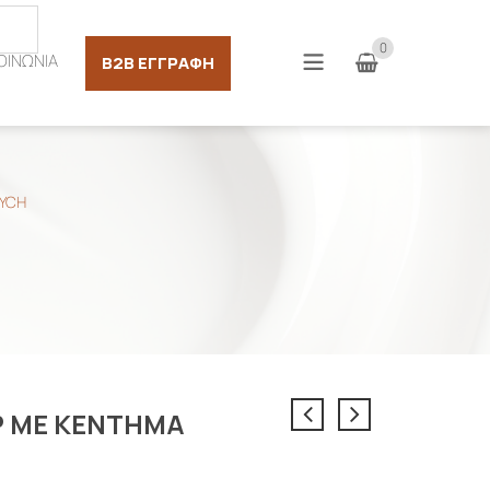
Σύνδεση
0
ΟΙΝΩΝΙΑ
B2B ΕΓΓΡΑΦΉ
YCH
 ΜΕ ΚΕΝΤΗΜΑ