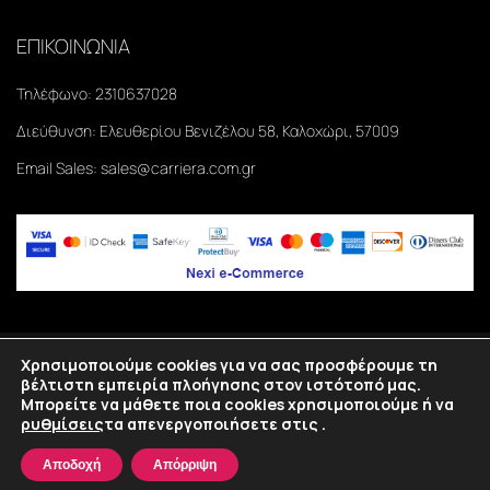
ΕΠΙΚΟΙΝΩΝΙΑ
Τηλέφωνο:
2310637028
Διεύθυνση:
Ελευθερίου Βενιζέλου 58, Καλοχώρι, 57009
Email Sales:
sales@carriera.com.gr
Χρησιμοποιούμε cookies για να σας προσφέρουμε τη
Copyright
2026
©Carriera. All rights reserved.
βέλτιστη εμπειρία πλοήγησης στον ιστότοπό μας.
Μπορείτε να μάθετε ποια cookies χρησιμοποιούμε ή να
Κατασκευή eshop Θεσσαλονίκη
SmartWebDesign
ρυθμίσεις
τα απενεργοποιήσετε στις
.
Home
Shop
Λίστα
Σύνδεση
Αποδοχή
Απόρριψη
Επιθυμιών
(0)