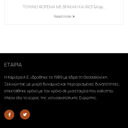
ΤΟΥΛΙΝΟ ΦΟΡΕΜΑ ΜΕ ΒΡΑΚΑΚΙ ΚΑΙ ΦΙΟΓ&Kap...
Read more
ΕΤΑΙΡΙΑ
Η Καριέρα Α.Ε. ιδρύθηκε το 1989 με έδρα τη Θεσσαλονίκη..
Ξεκινώντας με μικρό δυναμικό και περιορισμένες δυνατότητες,
επεκτάθηκε χρόνο με τον χρόνο σε μια εταιρία που καλύπτει
πλέον όλο το εύρος της νοτιοανατολικής Ευρώπης.