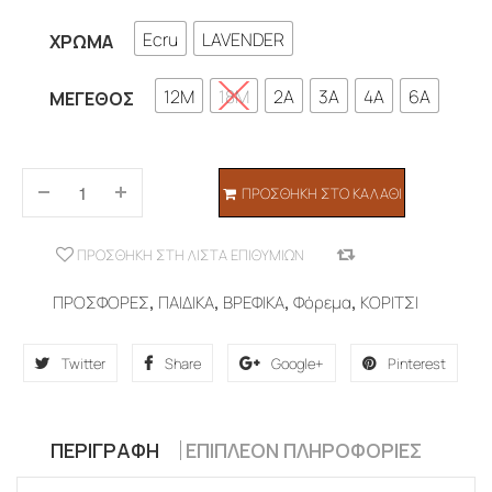
Ecru
LAVENDER
ΧΡΏΜΑ
12M
18M
2A
3A
4A
6A
ΜΈΓΕΘΟΣ
ΠΡΟΣΘΉΚΗ ΣΤΟ ΚΑΛΆΘΙ
ΠΡΟΣΘΉΚΗ ΣΤΗ ΛΊΣΤΑ ΕΠΙΘΥΜΙΏΝ
COMPARE
ΠΡΟΣΦΟΡΕΣ
,
ΠΑΙΔΙΚΑ
,
ΒΡΕΦΙΚΑ
,
Φόρεμα
,
ΚΟΡΙΤΣΙ
Twitter
Share
Google+
Pinterest
ΠΕΡΙΓΡΑΦΉ
ΕΠΙΠΛΈΟΝ ΠΛΗΡΟΦΟΡΊΕΣ