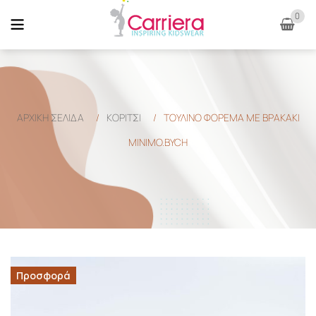
0
ΑΡΧΙΚΉ ΣΕΛΊΔΑ
/
ΚΟΡΙΤΣΙ
/
ΤΟΥΛΙΝΟ ΦΟΡΕΜΑ ΜΕ ΒΡΑΚΑΚΙ
MINIMO.BYCH
Προσφορά