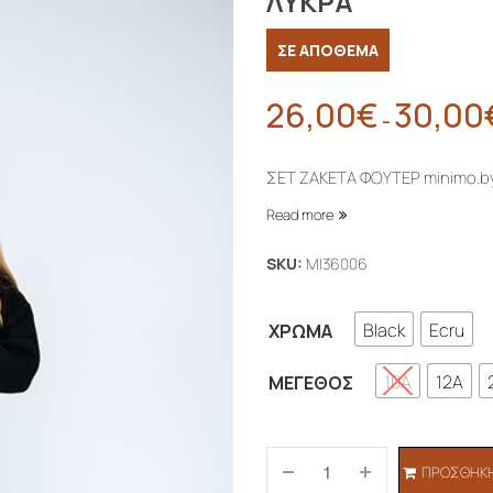
ΛYΚΡΑ
ΣΕ ΑΠΟΘΕΜΑ
26,00
€
30,00
–
ΣΕΤ ΖΑΚΕΤΑ ΦΟΥΤΕΡ minimo.
Read more
SKU:
MI36006
Black
Ecru
ΧΡΏΜΑ
10A
12A
ΜΈΓΕΘΟΣ
ΠΡΟΣΘΉΚΗ