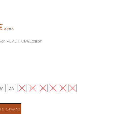
€
Price
με Φ.Π.Α.
range:
26,00€
bych ΜΕ ΛΕΠΤΟΜ&Epsilon
through
30,00€
2A
3A
4A
6A
8A
L
M
S
 ΣΤΟ ΚΑΛΆΘΙ