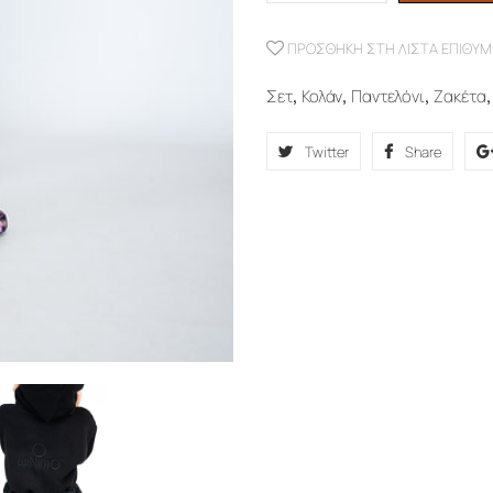
ΠΡΟΣΘΉΚΗ ΣΤΗ ΛΊΣΤΑ ΕΠΙΘΥΜ
Σετ
,
Κολάν
,
Παντελόνι
,
Ζακέτα
Twitter
Share