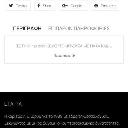
Twitter
Share
Google+
Pinterest
ΠΕΡΙΓΡΑΦΉ
ΕΠΙΠΛΈΟΝ ΠΛΗΡΟΦΟΡΊΕΣ
ΣΕΤ minimo.bych ΒΕΛΟΥΤΕ ΜΠΛΟΥΖΑ ΜΕ ΓΙΑΚΑ ΚΑ&I...
Read more
ΕΤΑΙΡΙΑ
Η Καριέρα Α.Ε. ιδρύθηκε το 1989 με έδρα τη Θεσσαλονίκη..
Ξεκινώντας με μικρό δυναμικό και περιορισμένες δυνατότητες,