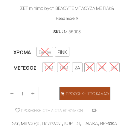
was:
τιμή
ΣΕΤ minimo.bych ΒΕΛΟΥΤΕ ΜΠΛΟΥΖΑ ΜΕ ΓΙΑΚ&
50,00€.
είναι:
Read more
25,00€.
SKU:
MI56008
Beige
PINK
ΧΡΏΜΑ
12M
18M
2A
3A
4A
6A
ΜΈΓΕΘΟΣ
ΠΡΟΣΘΉΚΗ ΣΤΟ ΚΑΛΆΘΙ
ΠΡΟΣΘΉΚΗ ΣΤΗ ΛΊΣΤΑ ΕΠΙΘΥΜΙΏΝ
COMPARE
Σετ
,
Μπλούζα
,
Παντελόνι
,
ΚΟΡΙΤΣΙ
,
ΠΑΙΔΙΚΑ
,
ΒΡΕΦΙΚΑ