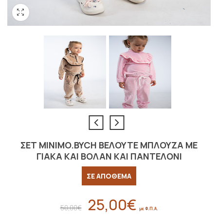
ΣΕΤ MINIMO.BYCH ΒΕΛΟΥΤΕ ΜΠΛΟΥΖΑ ΜΕ
ΓΙΑΚΑ ΚΑΙ ΒΟΛΑΝ ΚΑΙ ΠΑΝΤΕΛΟΝΙ
ΣΕ ΑΠΟΘΕΜΑ
25,00
€
Original
Η
50,00
€
με Φ.Π.Α.
price
τρέχουσα