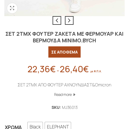
ΣΕΤ 2ΤΜΧ ΦΟΥΤΕΡ ΖΑΚΕΤΑ ΜΕ ΦΕΡΜΟΥΑΡ ΚΑΙ
ΒΕΡΜΟΥΔΑ MINIMO.BYCH
ΣΕ ΑΠΟΘΕΜΑ
22,36
€
26,40
€
Price
–
με Φ.Π.Α.
range:
22,36€
ΣΕΤ 2ΤΜΧ ΑΠΟ ΦΟΥΤΕΡ ΑΧΝΟΥΝΔΙΑΣΤ&Omicron
through
Read more
26,40€
SKU:
MJ36013
Black
ELEPHANT
ΧΡΏΜΑ