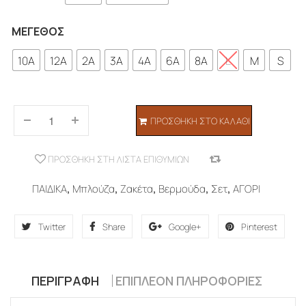
ΜΈΓΕΘΟΣ
10A
12A
2A
3A
4A
6A
8A
L
M
S
ΠΡΟΣΘΉΚΗ ΣΤΟ ΚΑΛΆΘΙ
ΠΡΟΣΘΉΚΗ ΣΤΗ ΛΊΣΤΑ ΕΠΙΘΥΜΙΏΝ
COMPARE
ΠΑΙΔΙΚΑ
,
Μπλούζα
,
Ζακέτα
,
Βερμούδα
,
Σετ
,
ΑΓΟΡΙ
Twitter
Share
Google+
Pinterest
ΠΕΡΙΓΡΑΦΉ
ΕΠΙΠΛΈΟΝ ΠΛΗΡΟΦΟΡΊΕΣ