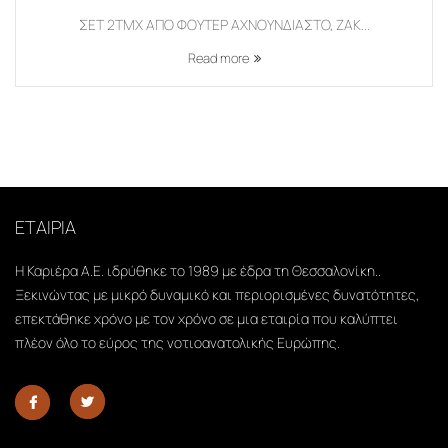
ΣΕΤ 2ΤΜΧ ΑΠΟ ΦΟΥΤΕΡ ΑΧΝΟΥΝΔΙΑΣΤΟ, ΖΑΚ...
Read more
ΕΤΑΙΡΙΑ
Η Καριέρα Α.Ε. ιδρύθηκε το 1989 με έδρα τη Θεσσαλονίκη..
Ξεκινώντας με μικρό δυναμικό και περιορισμένες δυνατότητες,
επεκτάθηκε χρόνο με τον χρόνο σε μια εταιρία που καλύπτει
πλέον όλο το εύρος της νοτιοανατολικής Ευρώπης.