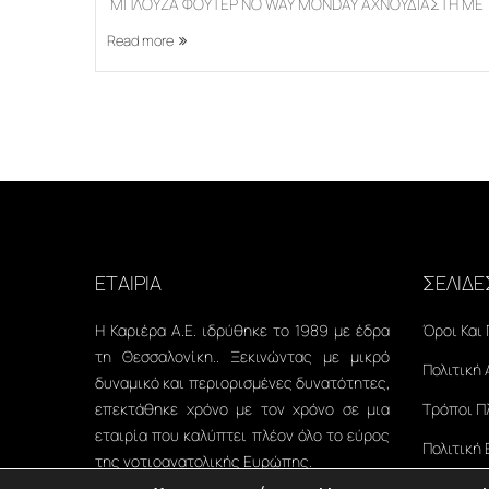
ΜΠΛΟΥΖΑ ΦΟΥΤΕΡ NO WAY MONDAY ΑΧΝΟΥΔΙΑΣΤΗ ΜΕ Τ
Read more
ΕΤΑΙΡΙΑ
ΣΕΛΙΔΕ
Η Καριέρα Α.Ε. ιδρύθηκε το 1989 με έδρα
Όροι Και
τη Θεσσαλονίκη.. Ξεκινώντας με μικρό
Πολιτική
δυναμικό και περιορισμένες δυνατότητες,
επεκτάθηκε χρόνο με τον χρόνο σε μια
Τρόποι 
εταιρία που καλύπτει πλέον όλο το εύρος
Πολιτική
της νοτιοανατολικής Ευρώπης.