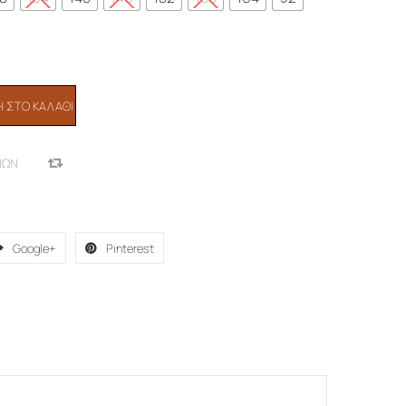
 ΣΤΟ ΚΑΛΆΘΙ
ΙΏΝ
COMPARE
Google+
Pinterest