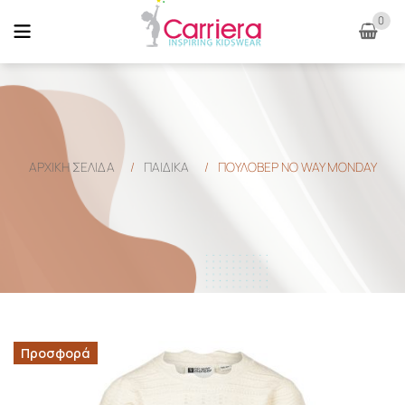
0
ΑΡΧΙΚΉ ΣΕΛΊΔΑ
/
ΠΑΙΔΙΚΑ
/
ΠΟΥΛΟΒΕΡ NO WAY MONDAY
Προσφορά