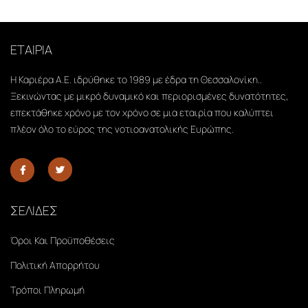
ΕΤΑΙΡΙΑ
Η Καριέρα Α.Ε. ιδρύθηκε το 1989 με έδρα τη Θεσσαλονίκη..
Ξεκινώντας με μικρό δυναμικό και περιορισμένες δυνατότητες,
επεκτάθηκε χρόνο με τον χρόνο σε μια εταιρία που καλύπτει
πλέον όλο το εύρος της νοτιοανατολικής Ευρώπης.
ΣΕΛΙΔΕΣ
Όροι Και Προϋποθέσεις
Πολιτική Απορρήτου
Τρόποι Πληρωμή