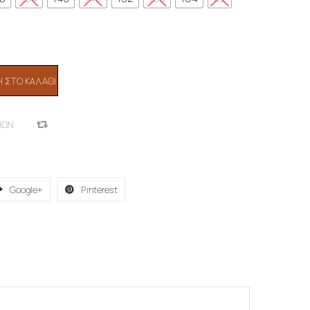
 ΣΤΟ ΚΑΛΆΘΙ
ΙΏΝ
COMPARE
Google+
Pinterest