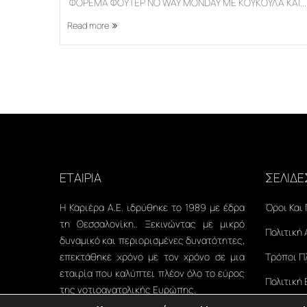
ΦΟΡΕΜΑ ΦΟΥΤΕΡ NO WAY MONDAY ΜΕ ΚΟΥΚΟΥΛΑ ΚΑΙ...
Read more
ΕΤΑΙΡΙΑ
ΣΕΛΙΔΕ
Η Καριέρα Α.Ε. ιδρύθηκε το 1989 με έδρα
Όροι Και
τη Θεσσαλονίκη.. Ξεκινώντας με μικρό
Πολιτική
δυναμικό και περιορισμένες δυνατότητες,
επεκτάθηκε χρόνο με τον χρόνο σε μια
Τρόποι 
εταιρία που καλύπτει πλέον όλο το εύρος
Πολιτική
της νοτιοανατολικής Ευρώπης.