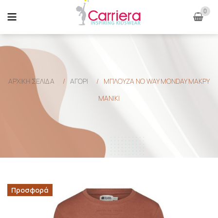
0
ΑΡΧΙΚΉ ΣΕΛΊΔΑ
/
ΑΓΟΡΙ
/
ΜΠΛΟΥΖΑ NO WAY MONDAY ΜΑΚΡΥ
ΜΑΝΙΚΙ
Προσφορά