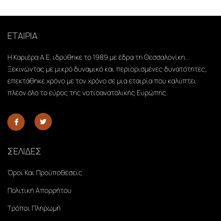
ΕΤΑΙΡΙΑ
Η Καριέρα Α.Ε. ιδρύθηκε το 1989 με έδρα τη Θεσσαλονίκη..
Ξεκινώντας με μικρό δυναμικό και περιορισμένες δυνατότητες,
επεκτάθηκε χρόνο με τον χρόνο σε μια εταιρία που καλύπτει
πλέον όλο το εύρος της νοτιοανατολικής Ευρώπης.
ΣΕΛΙΔΕΣ
Όροι Και Προϋποθέσεις
Πολιτική Απορρήτου
Τρόποι Πληρωμή