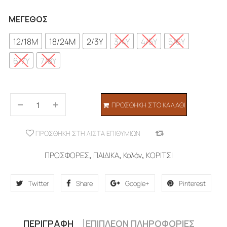
ΜΈΓΕΘΟΣ
12/18M
18/24M
2/3Y
3/4Y
4/5Y
5/6Y
6/7Y
7/8Y
ΠΡΟΣΘΉΚΗ ΣΤΟ ΚΑΛΆΘΙ
ΠΡΟΣΘΉΚΗ ΣΤΗ ΛΊΣΤΑ ΕΠΙΘΥΜΙΏΝ
COMPARE
ΠΡΟΣΦΟΡΕΣ
,
ΠΑΙΔΙΚΑ
,
Κολάν
,
ΚΟΡΙΤΣΙ
Twitter
Share
Google+
Pinterest
ΠΕΡΙΓΡΑΦΉ
ΕΠΙΠΛΈΟΝ ΠΛΗΡΟΦΟΡΊΕΣ