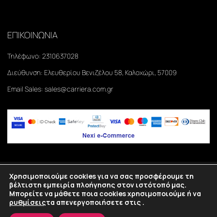
ΕΠΙΚΟΙΝΩΝΙΑ
Τηλέφωνο:
2310637028
Διεύθυνση:
Ελευθερίου Βενιζέλου 58, Καλοχώρι, 57009
Email Sales:
sales@carriera.com.gr
Χρησιμοποιούμε cookies για να σας προσφέρουμε τη
Copyright
2026
©Carriera. All rights reserved.
βέλτιστη εμπειρία πλοήγησης στον ιστότοπό μας.
Μπορείτε να μάθετε ποια cookies χρησιμοποιούμε ή να
Κατασκευή eshop Θεσσαλονίκη
SmartWebDesign
ρυθμίσεις
τα απενεργοποιήσετε στις
.