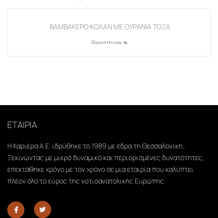
ΒΑΜΒΑΚΕΡΟ ΚΟΛΑΝ ΜΕ ΟΥΡΑΝΙΑ ΤΟΞΑ
Read more
ΕΤΑΙΡΙΑ
Η Καριέρα Α.Ε. ιδρύθηκε το 1989 με έδρα τη Θεσσαλονίκη..
Ξεκινώντας με μικρό δυναμικό και περιορισμένες δυνατότητες,
επεκτάθηκε χρόνο με τον χρόνο σε μια εταιρία που καλύπτει
πλέον όλο το εύρος της νοτιοανατολικής Ευρώπης.