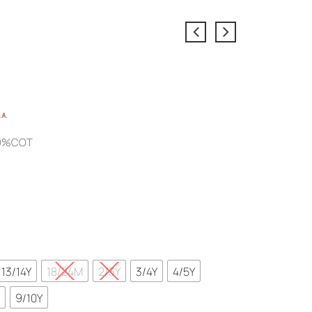
e
.Α.
e:
00%COT
€
ough
5€
13/14Y
18/24M
2/3Y
3/4Y
4/5Y
Y
9/10Y