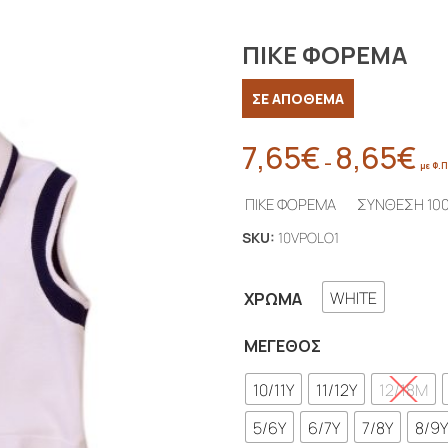
ΠΙΚΕ ΦΟΡΕΜΑ
ΣΕ ΑΠΟΘΕΜΑ
7,65
€
8,65
€
Pric
–
με Φ.Π
rang
ΠΙΚΕ ΦΟΡΕΜΑ ΣΥΝΘΕΣΗ 1
7,65
thr
SKU:
10VPOLO1
8,6
WHITE
ΧΡΏΜΑ
ΜΈΓΕΘΟΣ
10/11Y
11/12Y
12/18M
5/6Y
6/7Y
7/8Y
8/9