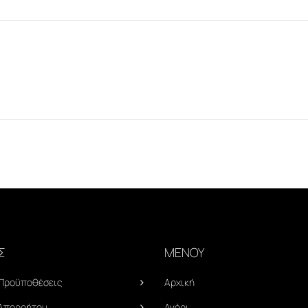
Σ
ΜΕΝΟΥ
 Προϋποθέσεις
Αρχική
 Απορρήτου
Αγόρι