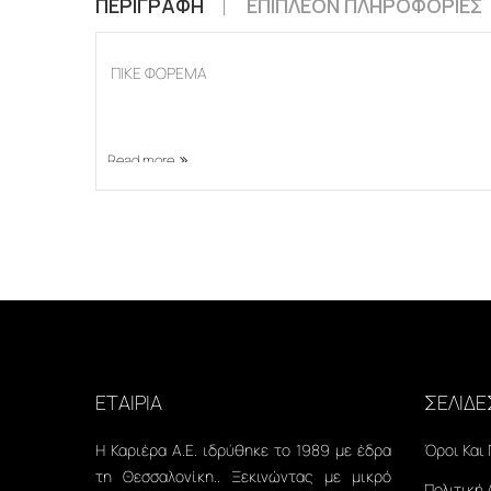
ΠΕΡΙΓΡΑΦΉ
ΕΠΙΠΛΈΟΝ ΠΛΗΡΟΦΟΡΊΕΣ
ΠΙΚΕ ΦΟΡΕΜΑ
Read more
ΕΤΑΙΡΙΑ
ΣΕΛΙΔΕ
Η Καριέρα Α.Ε. ιδρύθηκε το 1989 με έδρα
Όροι Και
τη Θεσσαλονίκη.. Ξεκινώντας με μικρό
Πολιτική