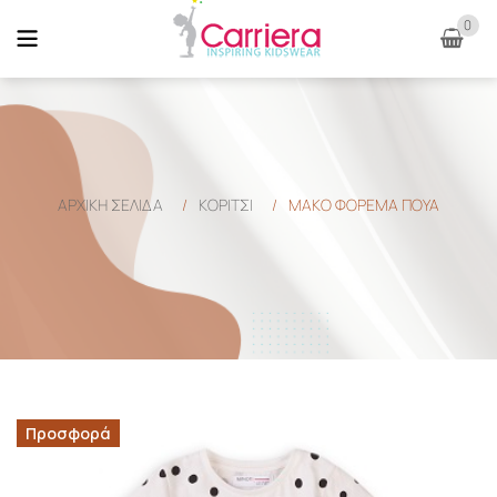
0
ΑΡΧΙΚΉ ΣΕΛΊΔΑ
/
ΚΟΡΙΤΣΙ
/
MAKO ΦΟΡΕΜΑ ΠΟΥΑ
Προσφορά