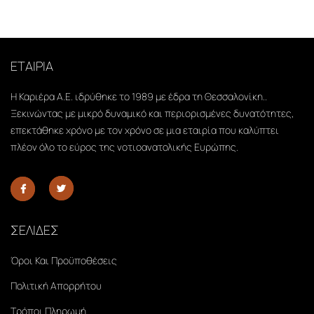
ΕΤΑΙΡΙΑ
Η Καριέρα Α.Ε. ιδρύθηκε το 1989 με έδρα τη Θεσσαλονίκη..
Ξεκινώντας με μικρό δυναμικό και περιορισμένες δυνατότητες,
επεκτάθηκε χρόνο με τον χρόνο σε μια εταιρία που καλύπτει
πλέον όλο το εύρος της νοτιοανατολικής Ευρώπης.
ΣΕΛΙΔΕΣ
Όροι Και Προϋποθέσεις
Πολιτική Απορρήτου
Τρόποι Πληρωμή