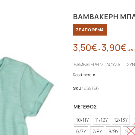
ΒΑΜΒΑΚΕΡΗ ΜΠ
ΣΕ ΑΠΟΘΕΜΑ
3,50
€
3,90
€
Pri
–
με Φ.
ran
3,5
ΒΑΜΒΑΚΕΡΗ ΜΠΛΟΥΖΑ ΣΥ
thr
Read more
3,9
SKU:
6SSTE6
ΜΈΓΕΘΟΣ
10/11Y
11/12Y
12/13Y
6/7Y
7/8Y
8/9Y
9/10