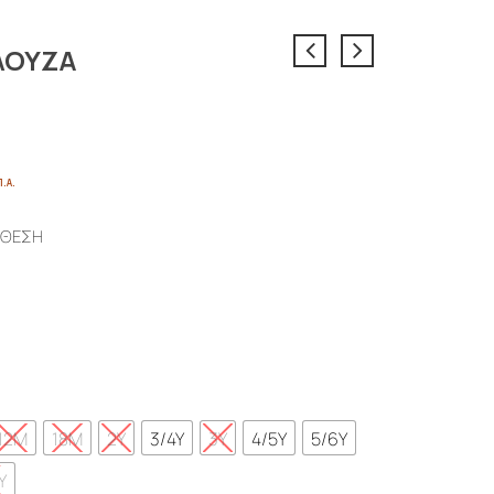
ΛΟΥΖΑ
ce
Π.Α.
ge:
0€
ΝΘΕΣΗ
ough
0€
12M
18M
2Y
3/4Y
3Y
4/5Y
5/6Y
Y