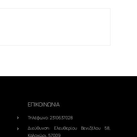
ΕΠΙΚΟΙΝΩΝΙΑ
Τηλέφωνο:
2310637028
Διεύθυνση:
Ελευθερίου Βενιζέλου 58,
Καλοχώρι, 57009