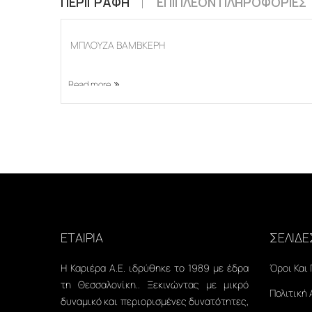
ΠΕΡΙΓΡΑΦΉ
ΕΠΙΠΛΈΟΝ ΠΛΗΡΟΦΟΡΊΕΣ
ΜΠΛΟΥΖΑ ΒΑΜΒΚΕΡΗ
Read more
ΕΤΑΙΡΙΑ
ΣΕΛΙΔΕ
Η Καριέρα Α.Ε. ιδρύθηκε το 1989 με έδρα
Όροι Και
τη Θεσσαλονίκη.. Ξεκινώντας με μικρό
Πολιτική
δυναμικό και περιορισμένες δυνατότητες,