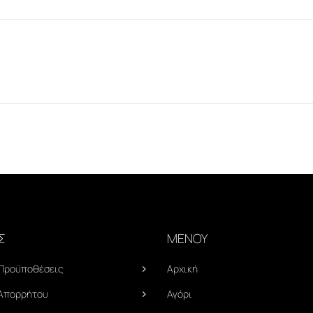
Σ
ΜΕΝΟΥ
 Προϋποθέσεις
Αρχική
 Απορρήτου
Αγόρι