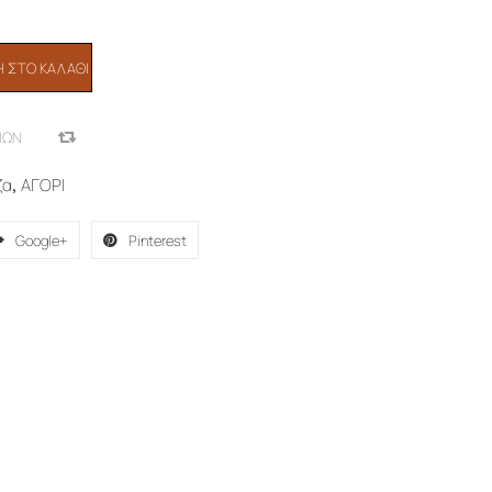
 ΣΤΟ ΚΑΛΆΘΙ
ΙΏΝ
COMPARE
ζα
,
ΑΓΟΡΙ
Google+
Pinterest