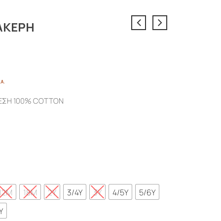
ΑΚΕΡΗ
e
.Α.
e:
ΣΗ 100% COTTON
€
ough
€
12M
18M
2Y
3/4Y
3Y
4/5Y
5/6Y
Y