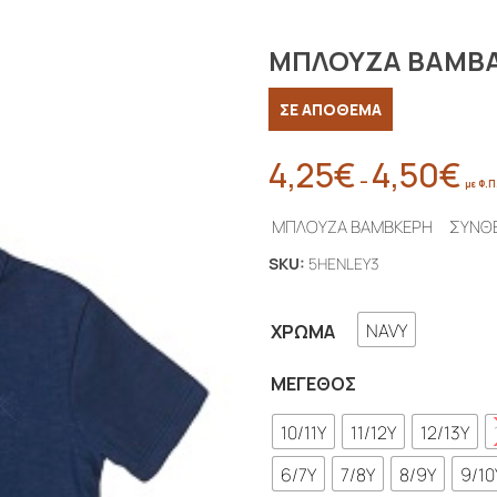
ΜΠΛΟΥΖΑ ΒΑΜΒ
ΣΕ ΑΠΟΘΕΜΑ
4,25
€
4,50
€
Pric
–
με Φ.Π
rang
ΜΠΛΟΥΖΑ ΒΑΜΒΚΕΡΗ ΣΥΝΘΕ
4,25
thr
SKU:
5HENLEY3
4,50
NAVY
ΧΡΏΜΑ
ΜΈΓΕΘΟΣ
10/11Y
11/12Y
12/13Y
6/7Y
7/8Y
8/9Y
9/10