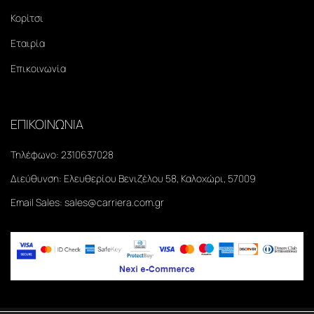
Κορίτσι
Εταιρία
Επικοινωνία
ΕΠΙΚΟΙΝΩΝΙΑ
Τηλέφωνο:
2310637028
Διεύθυνση:
Ελευθερίου Βενιζέλου 58, Καλοχώρι, 57009
Email Sales:
sales@carriera.com.gr