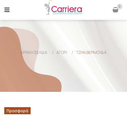
0
ΑΡΧΙΚΉ ΣΕΛΊΔΑ
/
ΑΓΟΡΙ
/
ΤΖΗΝ ΒΕΡΜΟΥΔΑ
Προσφορά