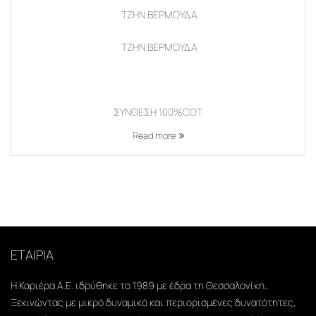
ΤΖΗΝ ΒΕΡΜΟΥΔΑ
ΤΖΗΝ ΒΕΡΜΟΥΔΑ
ΣΥΝΘΕΣΗ 100%COT
Read more
ΕΤΑΙΡΙΑ
Η Καριέρα Α.Ε. ιδρύθηκε το 1989 με έδρα τη Θεσσαλονίκη..
Ξεκινώντας με μικρό δυναμικό και περιορισμένες δυνατότητες,