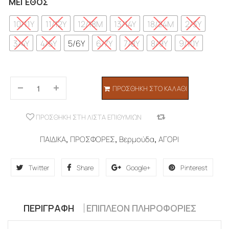
ΜΈΓΕΘΟΣ
10/11Y
11/12Y
12/18M
13/14Y
18/24M
2/3Y
3/4Y
4/5Y
5/6Y
6/7Y
7/8Y
8/9Y
9/10Y
ΠΡΟΣΘΉΚΗ ΣΤΟ ΚΑΛΆΘΙ
ΠΡΟΣΘΉΚΗ ΣΤΗ ΛΊΣΤΑ ΕΠΙΘΥΜΙΏΝ
COMPARE
ΠΑΙΔΙΚΑ
,
ΠΡΟΣΦΟΡΕΣ
,
Βερμούδα
,
ΑΓΟΡΙ
Twitter
Share
Google+
Pinterest
ΠΕΡΙΓΡΑΦΉ
ΕΠΙΠΛΈΟΝ ΠΛΗΡΟΦΟΡΊΕΣ