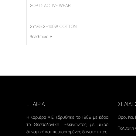
ΣΟΡΤΣ ACTIVE WEAR
ΣΥΝΘΕΣΗ100% COTTON
Read more
ΕΤΑΙΡΙΑ
ΣΕΛΙΔΕ
Η Καριέρα Α.Ε. ιδρύθηκε το 1989 με έδρα
Όροι Και
τη Θεσσαλονίκη.. Ξεκινώντας με μικρό
Πολιτική
δυναμικό και περιορισμένες δυνατότητες,