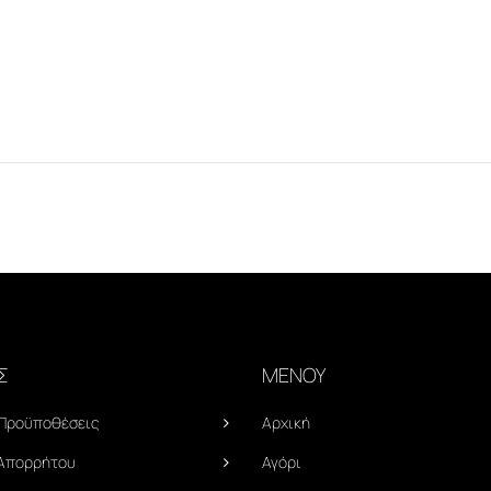
Σ
ΜΕΝΟΥ
 Προϋποθέσεις
Αρχική
 Απορρήτου
Αγόρι