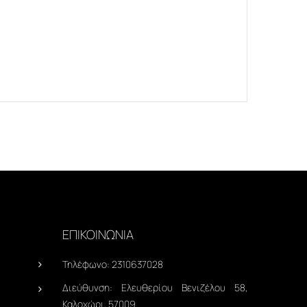
ΕΠΙΚΟΙΝΩΝΙΑ
Τηλέφωνο:
2310637028
Διεύθυνση:
Ελευθερίου Βενιζέλου 58,
Καλοχώρι, 57009