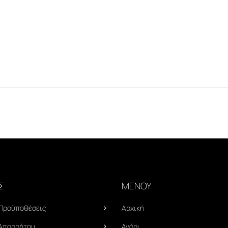
Σ
ΜΕΝΟΥ
 Προϋποθέσεις
Αρχική
 Απορρήτου
Αγόρι