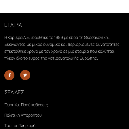
ΕΤΑΙΡΙΑ
Η Καριέρα Α.Ε. ιδρύθηκε το 1989 με έδρα τη Θεσσαλονίκη..
Ξεκινώντας με μικρό δυναμικό και περιορισμένες δυνατότητες,
επεκτάθηκε χρόνο με τον χρόνο σε μια εταιρία που καλύπτει
πλέον όλο το εύρος της νοτιοανατολικής Ευρώπης.
ΣΕΛΙΔΕΣ
Όροι Και Προϋποθέσεις
Πολιτική Απορρήτου
Τρόποι Πληρωμή