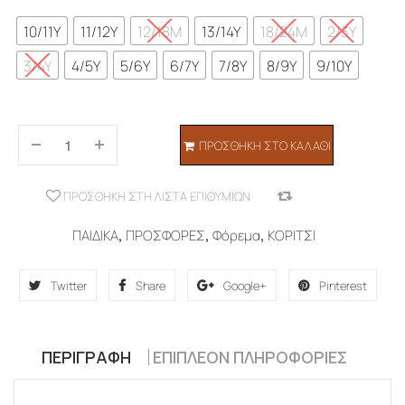
10/11Y
11/12Y
12/18M
13/14Y
18/24M
2/3Y
3/4Y
4/5Y
5/6Y
6/7Y
7/8Y
8/9Y
9/10Y
ΠΡΟΣΘΉΚΗ ΣΤΟ ΚΑΛΆΘΙ
ΠΡΟΣΘΉΚΗ ΣΤΗ ΛΊΣΤΑ ΕΠΙΘΥΜΙΏΝ
COMPARE
ΠΑΙΔΙΚΑ
,
ΠΡΟΣΦΟΡΕΣ
,
Φόρεμα
,
ΚΟΡΙΤΣΙ
Twitter
Share
Google+
Pinterest
ΠΕΡΙΓΡΑΦΉ
ΕΠΙΠΛΈΟΝ ΠΛΗΡΟΦΟΡΊΕΣ