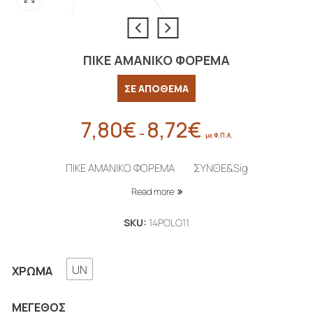
ΠΙΚΕ ΑΜΑΝΙΚΟ ΦΟΡΕΜΑ
ΣΕ ΑΠΟΘΕΜΑ
7,80
€
8,72
€
Price
–
με Φ.Π.Α.
range:
7,80€
ΠΙΚΕ ΑΜΑΝΙΚΟ ΦΟΡΕΜΑ ΣΥΝΘΕ&Sig
through
Read more
8,72€
SKU:
14POLO11
UN
ΧΡΏΜΑ
ΜΈΓΕΘΟΣ