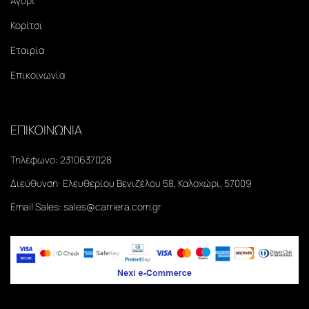
Αγόρι
Κορίτσι
Εταιρία
Επικοινωνία
ΕΠΙΚΟΙΝΩΝΙΑ
Τηλέφωνο:
2310637028
Διεύθυνση:
Ελευθερίου Βενιζέλου 58, Καλοχώρι, 57009
Email Sales:
sales@carriera.com.gr